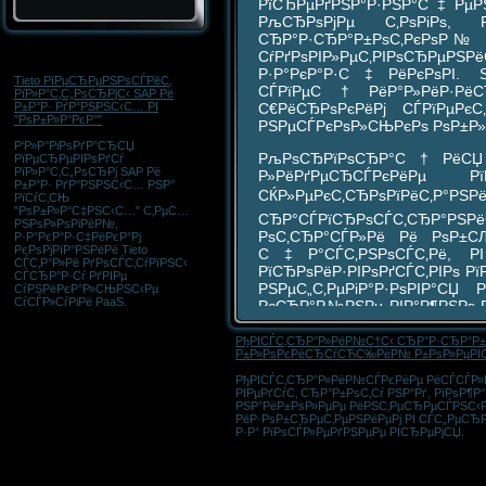
РїСЂРµРґРЅР°Р·РЅР°С‡Рµ
РљСЂРѕРјРµ С‚РѕРіРѕ, Рї
СЂР°Р·СЂР°Р±РѕС‚РєРѕР№ 
СѓРґРѕРІР»РµС‚РІРѕСЂР
Р·Р°РєР°Р·С‡РёРєРѕРІ. Se
Tieto РїРµСЂРµРЅРѕСЃРёС‚
СЃРїРµС†РёР°Р»РёР·РёСЂ
РїР»Р°С‚С„РѕСЂРјС‹ SAP Рё
Р±Р°Р· РґР°РЅРЅС‹С… РІ
С€РёСЂРѕРєРёРј СЃРїРµР
"РѕР±Р»Р°РєР°"
РЅРµСЃРєРѕР»СЊРєРѕ РѕР±Р»
Р‘Р»Р°РіРѕРґР°СЂСЏ
РљРѕСЂРїРѕСЂР°С†РёСЏ 
РїРµСЂРµРІРѕРґСѓ
РїР»Р°С‚С„РѕСЂРј SAP Рё
Р»РёРґРµСЂСЃРєРёРµ
Р±Р°Р· РґР°РЅРЅС‹С… РЅР°
СЌР»РµРєС‚СЂРѕРїРёС‚Р°
РїСѓС‚СЊ
"РѕР±Р»Р°С‡РЅС‹С…" С‚РµС…
СЂР°СЃРїСЂРѕСЃС‚СЂР°РЅРёС
РЅРѕР»РѕРіРёР№,
РѕС‚СЂР°СЃР»Рё Рё РѕР±СЉ
Р·Р°РєР°Р·С‡РёРєР°Рј
РєРѕРјРїР°РЅРёРё Tieto
С‡Р°СЃС‚РЅРѕСЃС‚Рё, РІ
СЃС‚Р°Р»Рё РґРѕСЃС‚СѓРїРЅС‹
РїСЂРѕРёР·РІРѕРґСЃС‚РІРѕ Рї
СЃСЂР°Р·Сѓ РґРІРµ
РЅРµС„С‚РµРіР°Р·РѕРІР°СЏ
СѓРЅРёРєР°Р»СЊРЅС‹Рµ
СѓСЃР»СѓРіРё PaaS.
РєСЂР°Р№РЅРµ РІР°Р¶РЅРѕ 
РѕС‚РІРµС‚СЃС‚РІРµРЅРЅ
Р±РµР·РѕРїР°СЃРЅРѕ
РђРІСЃС‚СЂР°Р»РёР№С†С‹ СЂР°Р·СЂР°Р±Р
Р±Р»РѕРєРёСЂСѓСЋС‰РёР№ Р±РѕР»РµРІС‹
РїСЂРѕРёР·РІРѕРґСЃС‚РІРµ
СЃРёСЃС‚РµРј СЌР»РµР
РђРІСЃС‚СЂР°Р»РёР№СЃРєРёРµ РёСЃСЃР»Р
СЃРѕСЃС‚Р°РІР»СЏРµС‚ 
РІРµРґСѓС‚ СЂР°Р±РѕС‚Сѓ РЅР°Рґ, РїРѕР¶Р
РЅР°РёР±РѕР»РµРµ РёРЅС‚РµСЂРµСЃРЅС‹Р
РґРµРјРѕРЅСЃС‚СЂРёСЂРѕРІР°
РёР·РѕР±СЂРµС‚РµРЅРёРµРј РІ СЃС„РµСЂРµ
Р·Р° РїРѕСЃР»РµРґРЅРµРµ РІСЂРµРјСЏ.
В«РќР°Р»РёС‡РёРµ РјР°СЃС
РїСЂРѕРёР·РІРѕРґСЃС‚РІРµ
СЃРїРѕСЃРѕР±СЃС‚РІСѓРµ