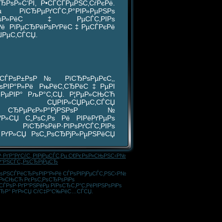
РѕР»С‘РІ, Р•СЃСЃРµРЅС‚СѓРєРё.
ЂРµРґСЃС‚Р°РІР»РµРЅРѕ
РєРѕР»РёС‡РµСЃС‚РІРѕ
Рё РїРµСЂРёРѕРґРёС‡РµСЃРєРё
ЏРµС‚СЃСЏ.
‚ СЃРѕР±РѕР№ РїСЂРѕРµРєС‚,
ѕРІР°Р»Рё РњРёС‚СЂРёС‡РµРІ
РµРІР° РљР°С‚СЏ. Р¦РµР»СЊСЋ
ІР° СЏРІР»СЏРµС‚СЃСЏ
Р° СЂРµРєР»Р°РјРЅРѕР№
»СЏ С„РѕС‚Рѕ Рё РІРёРґРµРѕ
ЂРѕРёР·РІРѕРґСЃС‚РІРѕ
РґР»СЏ РѕС„РѕСЂРјР»РµРЅРёСЏ
РґРёР·Р°Р№РЅРµСЂСЃРєРёС…
ЂРѕРёР·РІРѕРґСЃС‚РІРѕ
РѕР·РґР°РґСѓС‚ РІРјРµСЃС‚Рµ С€РєРѕР»СЊРЅС‹Р№
РјС‹.
Р°РЅСЃС„РѕСЂРјРµСЂ
°РЅРѕРЅСЃРёСЂРѕРІР°Р»Рё СЃРѕРІРјРµСЃС‚РЅС‹Р№
µР»СЊСЋ РєРѕС‚РѕСЂРѕРіРѕ
•
24
•
25
•
26
•
27
•
28
•
29
•
30
•
31
•
32
•
>>>
ЃРѕР·РґР°РЅРёРµ РїРѕСЂС‚Р°С‚РёРІРЅРѕРіРѕ
СЂР° РґР»СЏ СѓС‡Р°С‰РёС…СЃСЏ.