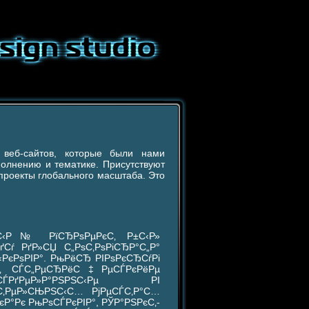
 веб-сайтов, которые были нами
полнению и тематике. Присутствуют
-проекты глобального масштаба. Это
РЅС‹Р№ РїСЂРѕРµРєС‚ Р±С‹Р»
ґСѓ РґР»СЏ С„РѕС‚РѕРіСЂР°С„Р°
‹РєРѕРІР°. РњРёСЂ РІРѕРєСЂСѓРі
µС‚ СЃС„РµСЂРёС‡РµСЃРєРёРµ
СЃРґРµР»Р°РЅРЅС‹Рµ РІ
С‚РµР»СЊРЅС‹С… РјРµСЃС‚Р°С…
єР°Рє РњРѕСЃРєРІР°, РЎР°РЅРєС‚-